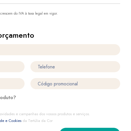
crescem do IVA à taxa legal em vigor.
orçamento
roduto?
ovidades e campanhas dos vossos produtos e serviços.
ade e Cookies
da Tertúlia da Cor