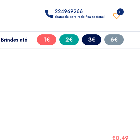
224969266
0
chamada para rede fixa nacional
1€
2€
3€
6€
Brindes até
€0.49