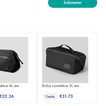
ética 4L em...
Bolsa cosmética 3L em...
Bo
€
32.36
€
31.73
Desde