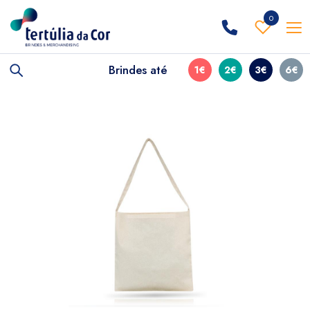
0
Brindes até
1€
2€
3€
6€