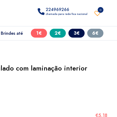
224969266
0
chamada para rede fixa nacional
1€
2€
3€
6€
Brindes até
lado com laminação interior
€5.18