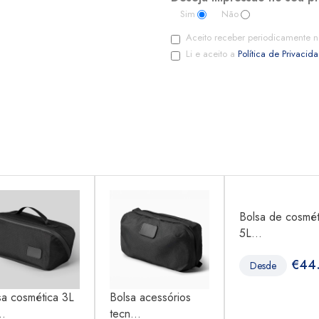
Sim
Não
Aceito receber periodicamente n
Li e aceito a
Política de Privacid
Bolsa de cosmét
5L...
€
44
Desde
sa cosmética 3L
Bolsa acessórios
..
tecn...