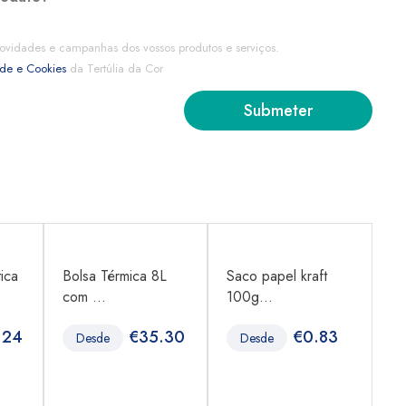
ovidades e campanhas dos vossos produtos e serviços.
ade e Cookies
da Tertúlia da Cor
ica
Bolsa Térmica 8L
Saco papel kraft
Sa
com ...
100g...
10
.24
€
35.30
€
0.83
Desde
Desde