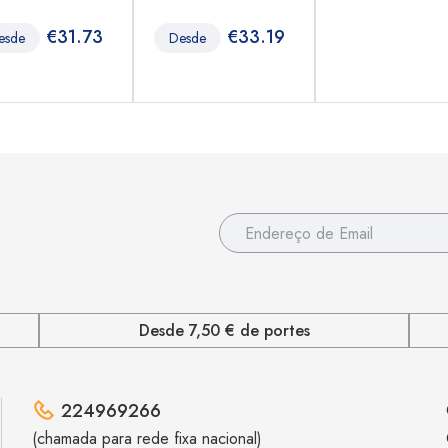
€
31.73
€
33.19
esde
Desde
Desde 7,50 € de portes
224969266
(chamada para rede fixa nacional)