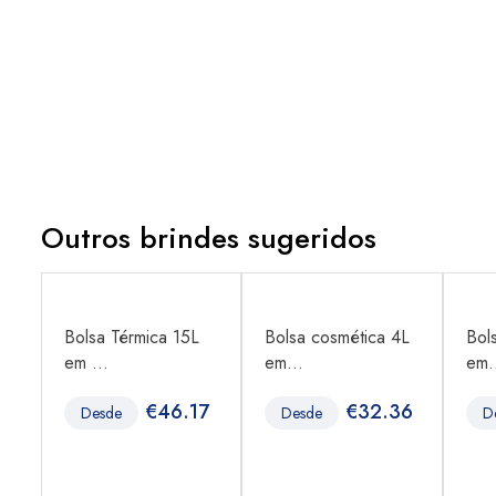
Outros brindes sugeridos
Bolsa Térmica 15L
Bolsa cosmética 4L
Bol
em ...
em...
em.
6
€
46.17
€
32.36
Desde
Desde
D