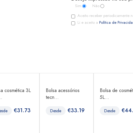
Sim
Não
Aceito receber periodicamente n
Li e aceito a
Política de Privacid
sa cosmética 3L
Bolsa acessórios
Bolsa de cosmét
..
tecn...
5L...
€
31.73
€
33.19
€
44
esde
Desde
Desde