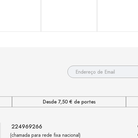
Desde 7,50 € de portes
224969266
(chamada para rede fixa nacional)