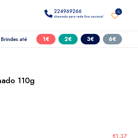
224969266
0
chamada para rede fixa nacional
1€
2€
3€
6€
Brindes até
nado 110g
€1.37