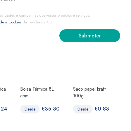
ovidades e campanhas dos vossos produtos e serviços.
ade e Cookies
da Tertúlia da Cor
ica
Bolsa Térmica 8L
Saco papel kraft
Sa
com ...
100g...
10
.24
€
35.30
€
0.83
Desde
Desde