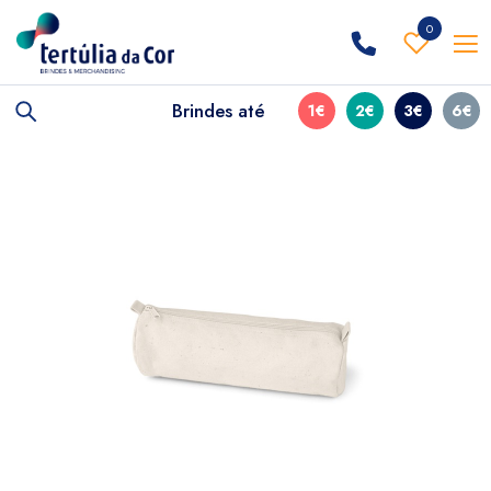
0
Brindes até
1€
2€
3€
6€