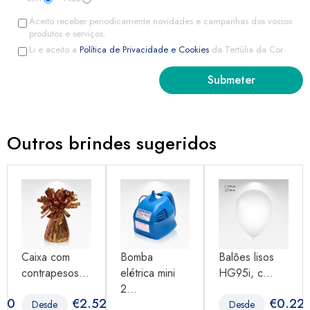
Aceito receber periodicamente novidades e campanhas dos vossos
produtos e serviços.
Li e aceito a
Política de Privacidade e Cookies
da Tertúlia da Cor
Outros brindes sugeridos
Caixa com
Bomba
Balões lisos
contrapesos...
elétrica mini
HG95i, c...
2...
.50
€
2.52
€
0.22
Desde
Desde