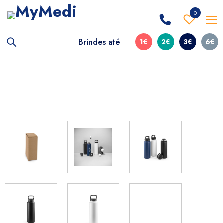
0
Brindes até
1€
2€
3€
6€