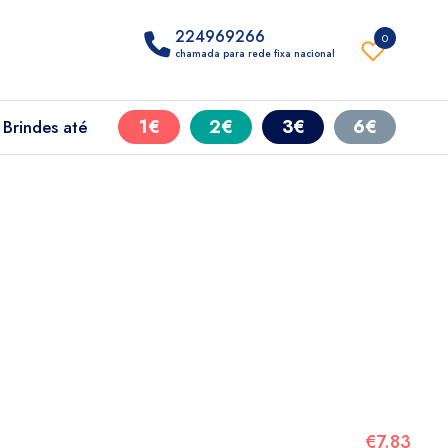
224969266
0
chamada para rede fixa nacional
1€
2€
3€
6€
Brindes até
€7.83