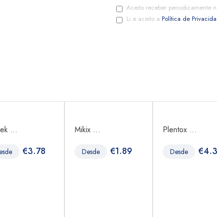
Aceito receber periodicamente n
Li e aceito a
Política de Privacid
ek ...
Mikix ...
Plentox ...
€
3.78
€
1.89
€
4.
esde
Desde
Desde