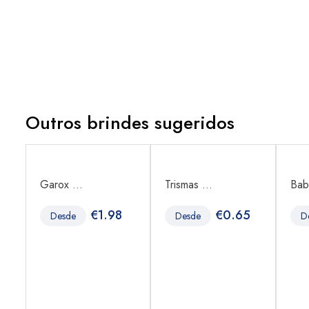
Outros brindes sugeridos
Garox ...
Trismas ...
Bab
4
€
1.98
€
0.65
Desde
Desde
D