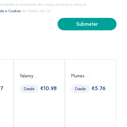
ovidades e campanhas dos vossos produtos e serviços.
ade e Cookies
da Tertúlia da Cor
Yalanny ...
Plumex ...
Ka
37
€
10.98
€
5.76
Desde
Desde