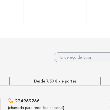
Desde 7,50 € de portes
224969266
(chamada para rede fixa nacional)