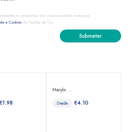
ovidades e campanhas dos vossos produtos e serviços.
ade e Cookies
da Tertúlia da Cor
Marylis ...
Go
€
1.98
€
4.10
Desde