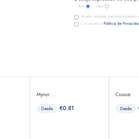
Sim
Não
Aceito receber periodicamente n
Li e aceito a
Política de Privacid
Mynor ...
Crusoe ...
€
0.81
Desde
Desde