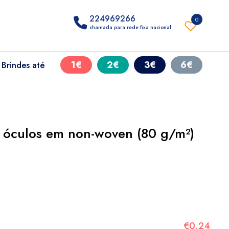
224969266
0
chamada para rede fixa nacional
1€
2€
3€
6€
Brindes até
 óculos em non-woven (80 g/m²)
€0.24