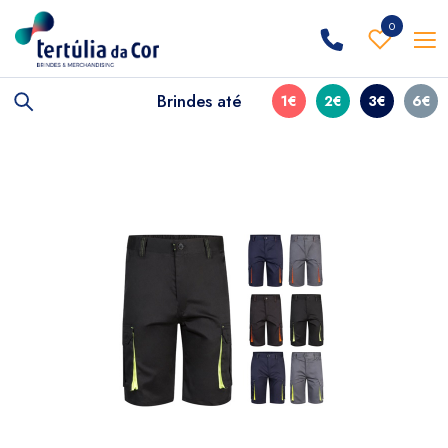
0
Brindes até
1€
2€
3€
6€