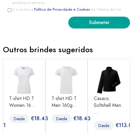
produtos e serviços.
Li e aceito a
Política de Privacidade e Cookies
da Tertúlia da Cor
Outros brindes sugeridos
T-shirt HD T
T-shirt HD T
Casaco
Women 16...
Men 160g...
Softshell Men
...
€
18.43
€
18.43
Desde
Desde
.21
€
113.0
Desde