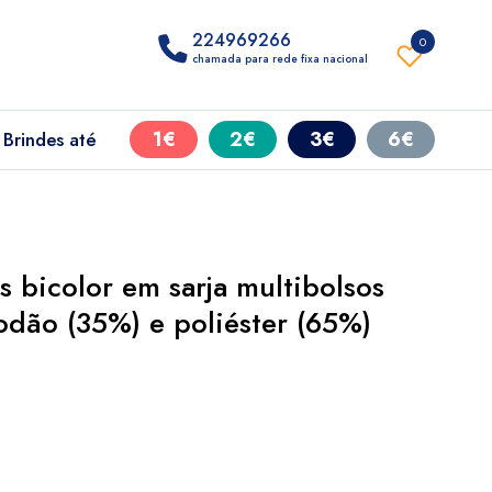
224969266
0
chamada para rede fixa nacional
1€
2€
3€
6€
Brindes até
 bicolor em sarja multibolsos
odão (35%) e poliéster (65%)