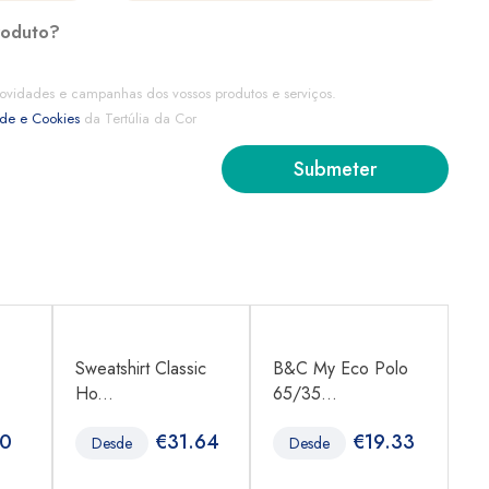
roduto?
ovidades e campanhas dos vossos produtos e serviços.
ade e Cookies
da Tertúlia da Cor
Sweatshirt Classic
B&C My Eco Polo
B
Ho...
65/35...
LS
80
€
31.64
€
19.33
Desde
Desde