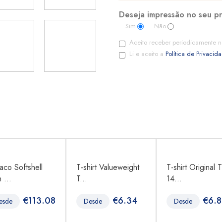
Deseja impressão no seu p
Sim
Não
Aceito receber periodicamente n
Li e aceito a
Política de Privacid
aco Softshell
T-shirt Valueweight
T-shirt Original T
 ...
T...
14...
€
113.08
€
6.34
€
6.
esde
Desde
Desde