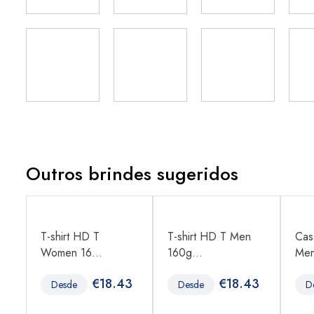
Outros brindes sugeridos
T-shirt HD T
T-shirt HD T Men
Cas
Women 16...
160g...
Men
1
€
18.43
€
18.43
Desde
Desde
D