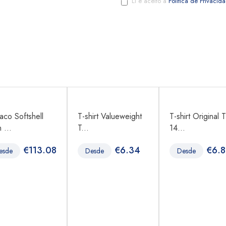
Li e aceito a
Política de Privacid
aco Softshell
T-shirt Valueweight
T-shirt Original T
 ...
T...
14...
€
113.08
€
6.34
€
6.
esde
Desde
Desde