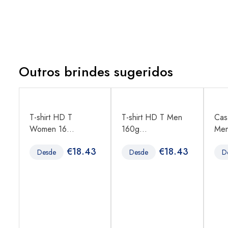
Outros brindes sugeridos
T-shirt HD T
T-shirt HD T Men
Cas
Women 16...
160g...
Men
1
€
18.43
€
18.43
Desde
Desde
D