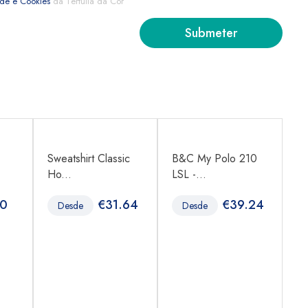
ade e Cookies
da Tertúlia da Cor
Sweatshirt Classic
B&C My Polo 210
B
Ho...
LSL -...
65
80
€
31.64
€
39.24
Desde
Desde