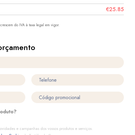
€25.85
crescem do IVA à taxa legal em vigor.
orçamento
roduto?
ovidades e campanhas dos vossos produtos e serviços.