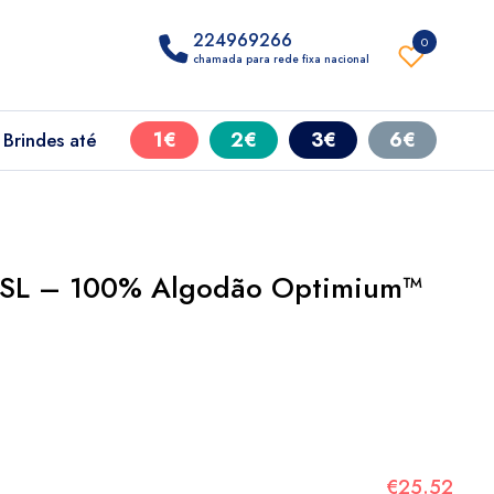
224969266
0
chamada para rede fixa nacional
1€
2€
3€
6€
Brindes até
LSL – 100% Algodão Optimium™
€25.52