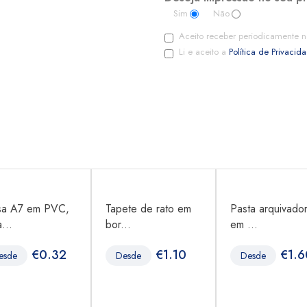
Sim
Não
Aceito receber periodicamente n
Li e aceito a
Política de Privacid
sa A7 em PVC,
Tapete de rato em
Pasta arquivado
...
bor...
em ...
€
0.32
€
1.10
€
1.6
esde
Desde
Desde