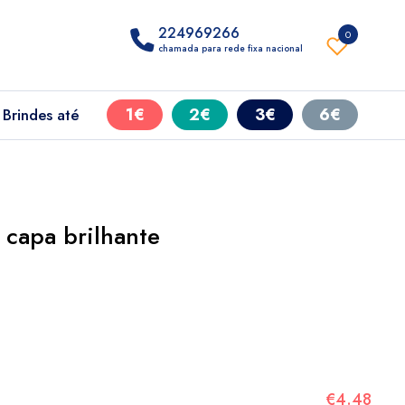
224969266
0
chamada para rede fixa nacional
1€
2€
3€
6€
Brindes até
 capa brilhante
€4.48