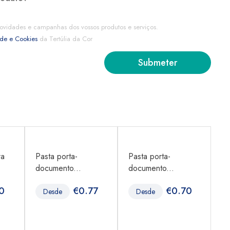
ovidades e campanhas dos vossos produtos e serviços.
ade e Cookies
da Tertúlia da Cor
ra
Pasta porta-
Pasta porta-
Pa
documento...
documento...
do
0
€
0.77
€
0.70
Desde
Desde