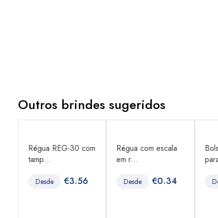
Outros brindes sugeridos
om
Régua REG-30 com
Régua com escala
Bol
tamp...
em r...
para
€
3.56
€
0.34
Desde
Desde
D