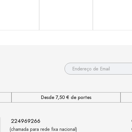
Desde 7,50 € de portes
224969266
(chamada para rede fixa nacional)