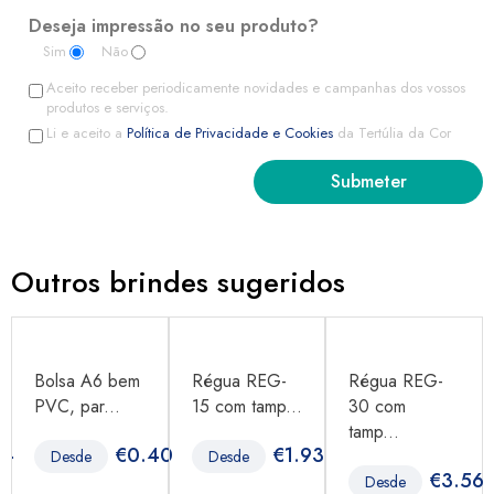
Deseja impressão no seu produto?
Sim
Não
Aceito receber periodicamente novidades e campanhas dos vossos
produtos e serviços.
Li e aceito a
Política de Privacidade e Cookies
da Tertúlia da Cor
Outros brindes sugeridos
Bolsa A6 bem
Régua REG-
Régua REG-
PVC, par...
15 com tamp...
30 com
tamp...
34
€
0.40
€
1.93
Desde
Desde
€
3.56
Desde