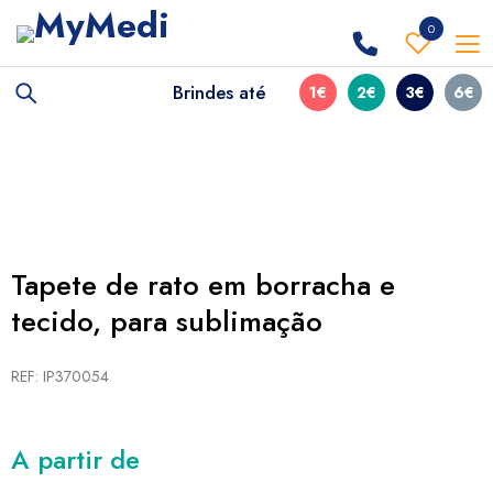
0
Brindes até
1€
2€
3€
6€
Tapete de rato em borracha e
tecido, para sublimação
REF: IP370054
A partir de