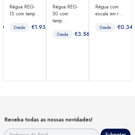
Régua REG-
Régua REG-
Régua com
15 com tamp...
30 com
escala em r...
tamp...
40
€
1.93
€
0.34
Desde
Desde
€
3.56
Desde
Receba todas as nossas novidades!