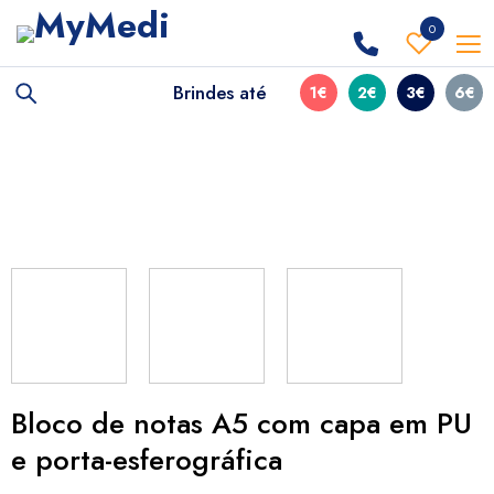
0
Brindes até
1€
2€
3€
6€
Bloco de notas A5 com capa em PU
e porta-esferográfica