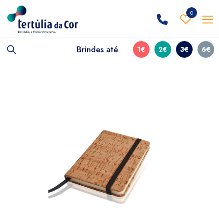
0
Brindes até
1€
2€
3€
6€