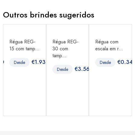
Outros brindes sugeridos
Régua REG-
Régua REG-
Régua com
15 com tamp...
30 com
escala em r...
tamp...
40
€
1.93
€
0.34
Desde
Desde
€
3.56
Desde