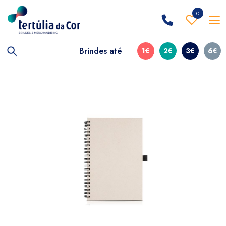
0
Brindes até
1€
2€
3€
6€