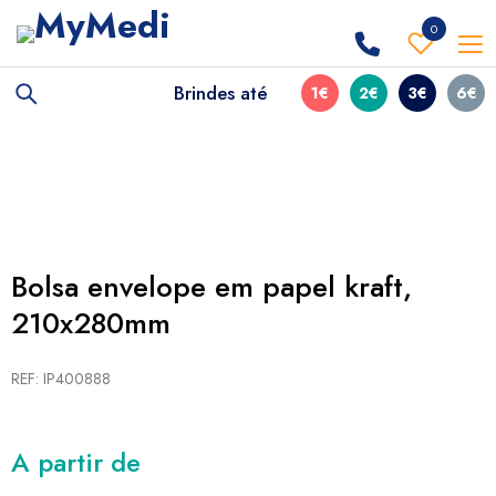
0
Brindes até
1€
2€
3€
6€
Bolsa envelope em papel kraft,
210x280mm
REF: IP400888
A partir de