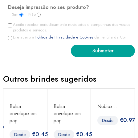
Deseja impressão no seu produto?
Sim
Não
Aceito receber periodicamente novidades e campanhas dos vossos
produtos e serviços.
Li e aceito a
Política de Privacidade e Cookies
da Tertúlia da Cor
Outros brindes sugeridos
Bolsa
Bolsa
Nubiox ...
envelope em
envelope em
€
0.97
pap...
pap...
Desde
50
€
0.45
€
0.45
Desde
Desde