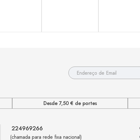
Desde 7,50 € de portes
224969266
(chamada para rede fixa nacional)