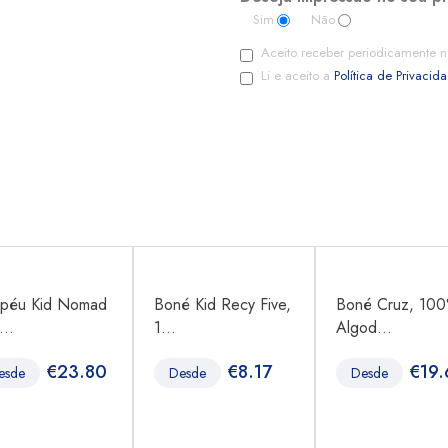
Sim
Não
Aceito receber periodicamente n
Li e aceito a
Política de Privacid
péu Kid Nomad
Boné Kid Recy Five,
Boné Cruz, 10
...
1...
Algod...
€
23.80
€
8.17
€
19.
esde
Desde
Desde