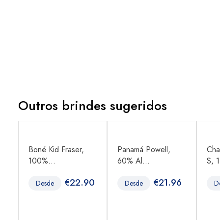
Outros brindes sugeridos
Boné Kid Fraser,
Panamá Powell,
Cha
100%...
60% Al...
S, 1
8
€
22.90
€
21.96
Desde
Desde
D