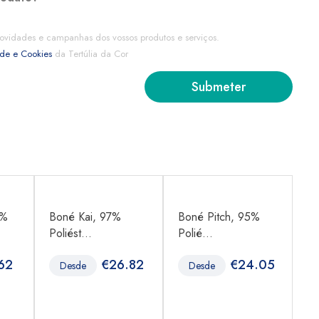
ovidades e campanhas dos vossos produtos e serviços.
ade e Cookies
da Tertúlia da Cor
0%
Boné Kai, 97%
Boné Pitch, 95%
Pa
Poliést...
Polié...
1
62
€
26.82
€
24.05
Desde
Desde