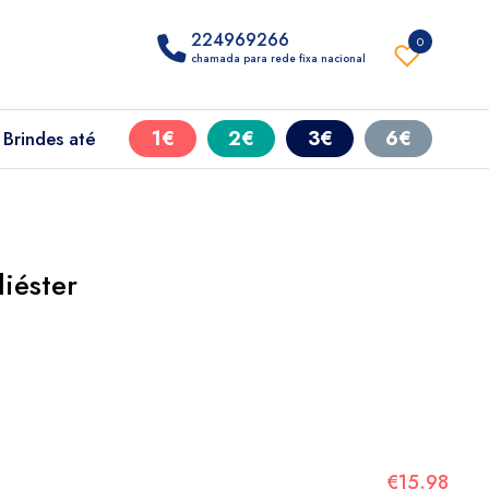
224969266
0
chamada para rede fixa nacional
1€
2€
3€
6€
Brindes até
iéster
€15.98