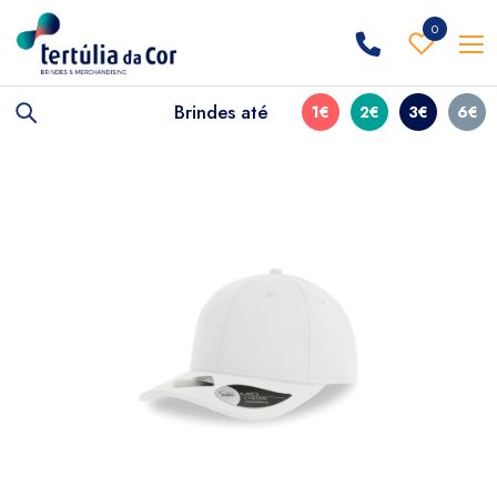
0
Brindes até
1€
2€
3€
6€