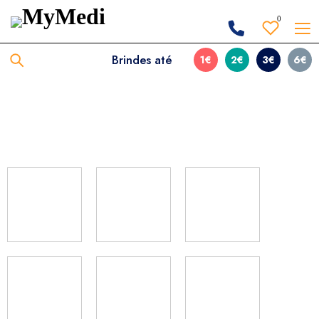
0
Brindes até
1€
2€
3€
6€