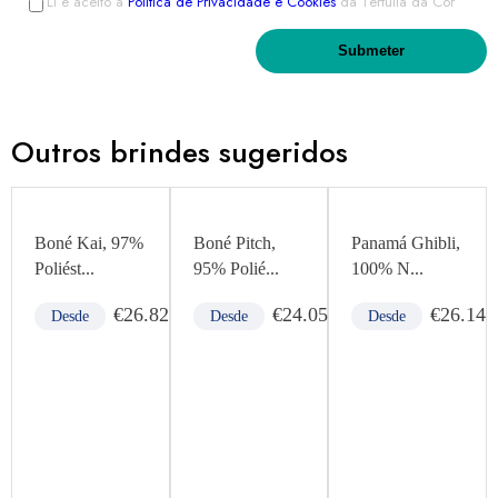
Li e aceito a
Política de Privacidade e Cookies
da Tertúlia da Cor
Outros brindes sugeridos
Boné Kai, 97%
Boné Pitch,
Panamá Ghibli,
Poliést...
95% Polié...
100% N...
62
€
26.82
€
24.05
€
26.14
Desde
Desde
Desde