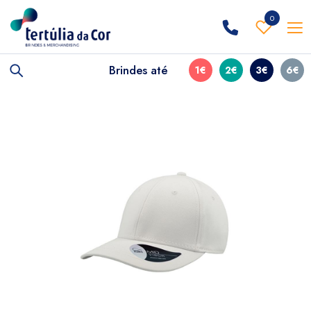
0
Brindes até
1€
2€
3€
6€