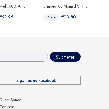
ell, 60% Al...
Chapéu Kid Nomad S, 1...
Bo
€
21.96
€
23.80
Desde
Siga-nos no Facebook
Quem Somos
Contacto