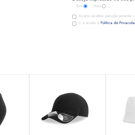
Sim
Não
Aceito receber periodicamente n
Li e aceito a
Política de Privacid