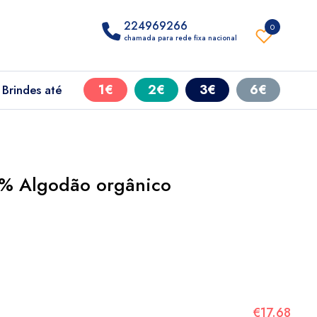
224969266
0
chamada para rede fixa nacional
1€
2€
3€
6€
Brindes até
0% Algodão orgânico
€17.68