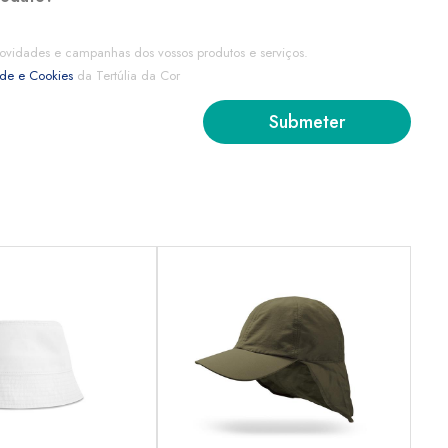
ovidades e campanhas dos vossos produtos e serviços.
ade e Cookies
da Tertúlia da Cor