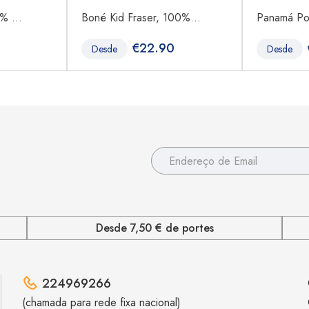
% ...
Boné Kid Fraser, 100%...
Panamá Pow
€
22.90
Desde
Desde
Desde 7,50 € de portes
224969266
(chamada para rede fixa nacional)