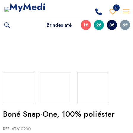
0
Brindes até
1€
2€
3€
6€
Boné Snap-One, 100% poliéster
REF: AT610230