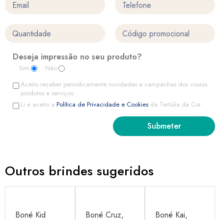
Deseja impressão no seu produto?
Sim
Não
Aceito receber periodicamente novidades e campanhas dos vossos
produtos e serviços.
Li e aceito a
Política de Privacidade e Cookies
da Tertúlia da Cor
Outros brindes sugeridos
Boné Kid
Boné Cruz,
Boné Kai,