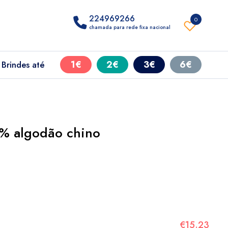
224969266
0
chamada para rede fixa nacional
1€
2€
3€
6€
Brindes até
% algodão chino
€15.23