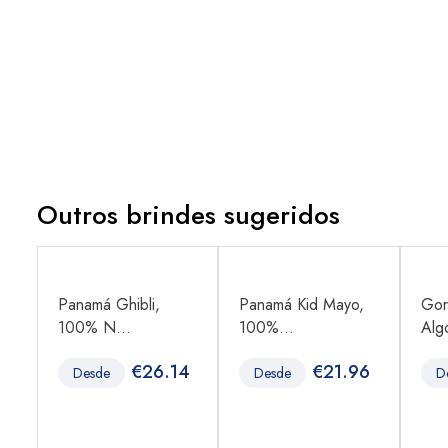
Outros brindes sugeridos
Panamá Ghibli,
Panamá Kid Mayo,
Gor
100% N...
100%...
Algo
05
€
26.14
€
21.96
Desde
Desde
D