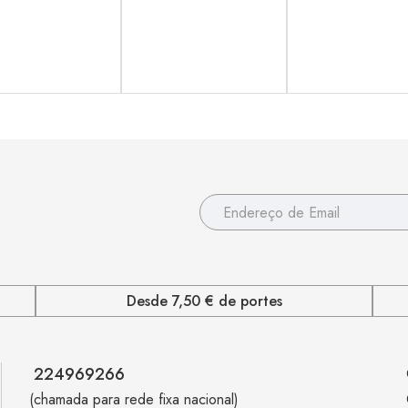
Desde 7,50 € de portes
224969266
(chamada para rede fixa nacional)