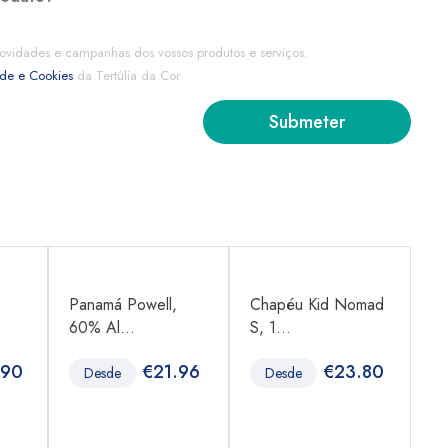
ovidades e campanhas dos vossos produtos e serviços.
ade e Cookies
da Tertúlia da Cor
,
Panamá Powell,
Chapéu Kid Nomad
Bo
60% Al...
S, 1...
1.
.90
€
21.96
€
23.80
Desde
Desde