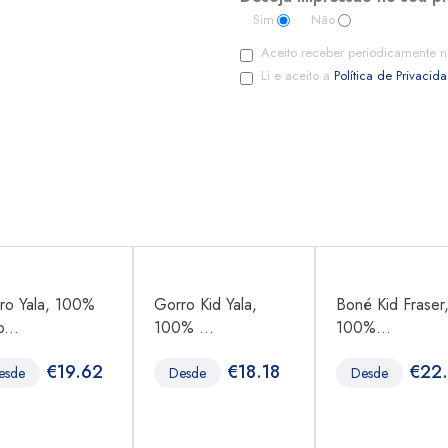
Sim
Não
Aceito receber periodicamente n
Li e aceito a
Política de Privacid
ro Yala, 100%
Gorro Kid Yala,
Boné Kid Fraser
...
100% ...
100%...
€
19.62
€
18.18
€
22
esde
Desde
Desde