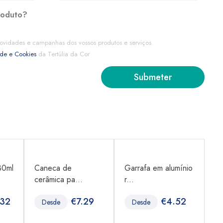
roduto?
ovidades e campanhas dos vossos produtos e serviços.
ade e Cookies
da Tertúlia da Cor
30ml
Caneca de
Garrafa em alumínio
Ga
cerâmica pa...
r...
78
.32
€
7.29
€
4.52
Desde
Desde