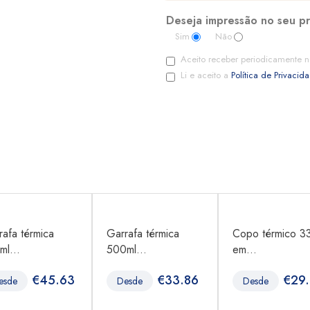
Deseja impressão no seu p
Sim
Não
Aceito receber periodicamente n
Li e aceito a
Política de Privacid
rafa térmica
Garrafa térmica
Copo térmico 3
ml...
500ml...
em...
€
45.63
€
33.86
€
29
esde
Desde
Desde