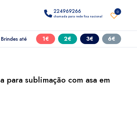
224969266
0
chamada para rede fixa nacional
1€
2€
3€
6€
Brindes até
a para sublimação com asa em