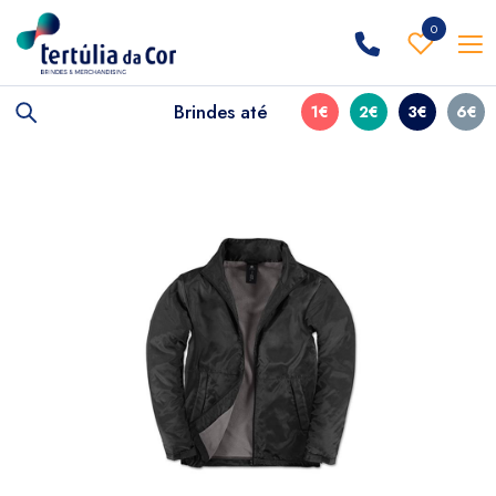
0
Brindes até
1€
2€
3€
6€