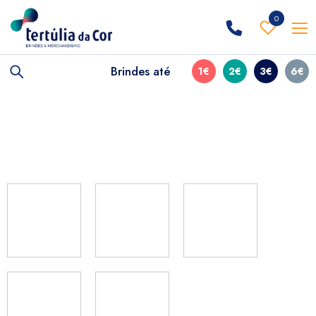
0
Brindes até
1€
2€
3€
6€