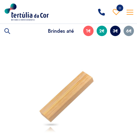
0
Brindes até
1€
2€
3€
6€