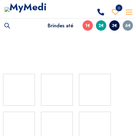
0
Brindes até
1€
2€
3€
6€