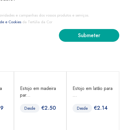
ovidades e campanhas dos vossos produtos e serviços.
ade e Cookies
da Tertúlia da Cor
na
Estojo em madeira
Estojo em latão para
Es
par...
...
pa
09
€
2.50
€
2.14
Desde
Desde