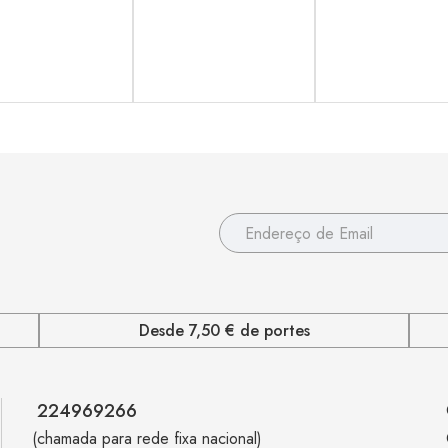
Desde 7,50 € de portes
224969266
(chamada para rede fixa nacional)