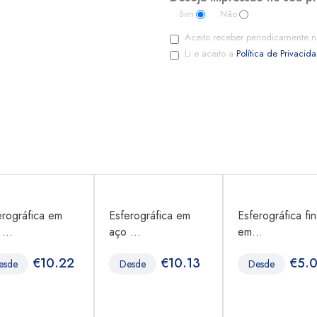
Sim
Não
Aceito receber periodicamente n
Li e aceito a
Política de Privacid
erográfica em
Esferográfica em
Esferográfica fi
...
aço ...
em...
€
10.22
€
10.13
€
5.
esde
Desde
Desde