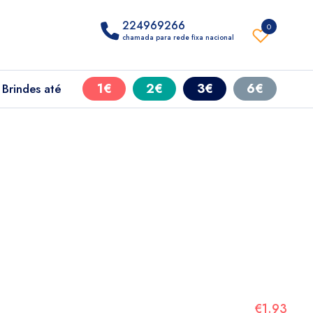
224969266
0
chamada para rede fixa nacional
1€
2€
3€
6€
Brindes até
€1.93