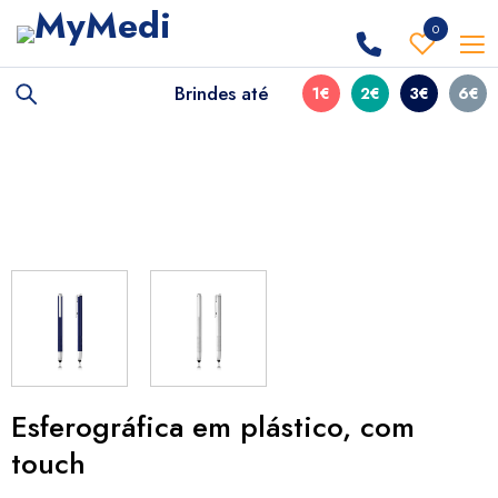
0
Brindes até
1€
2€
3€
6€
Esferográfica em plástico, com
touch