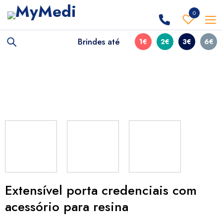
0
Brindes até
1€
2€
3€
6€
Extensível porta credenciais com
acessório para resina