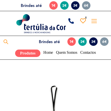
Brindes até
1€
2€
3€
6€
0
0
Brindes até
1€
2€
3€
6€
Home
Quem Somos
Contactos
Produtos