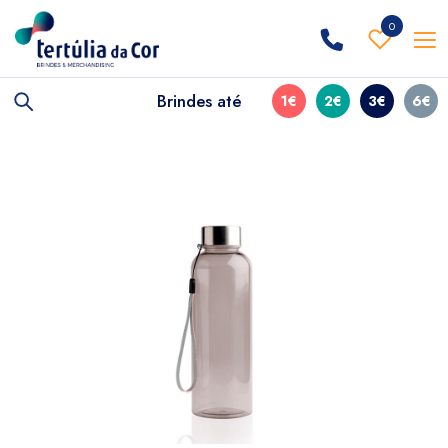
0
Brindes até
1€
2€
3€
6€