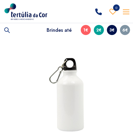
0
Brindes até
1€
2€
3€
6€