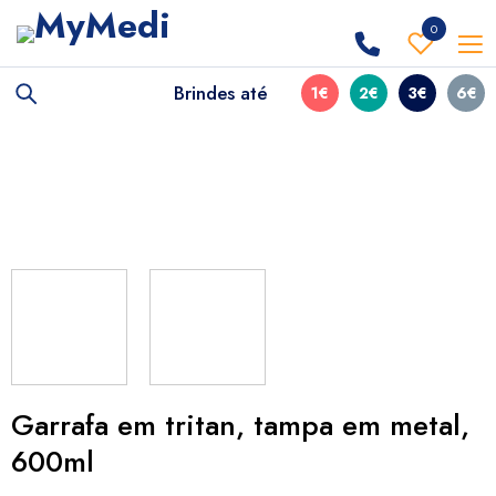
0
Brindes até
1€
2€
3€
6€
Garrafa em tritan, tampa em metal,
600ml