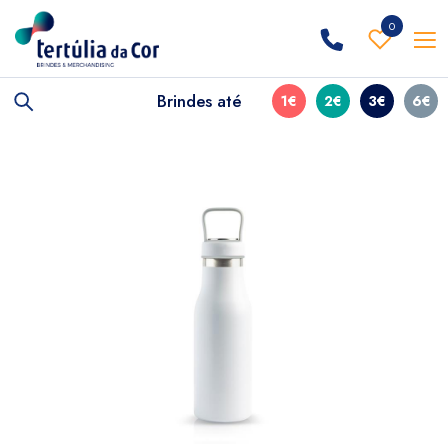
0
Brindes até
1€
2€
3€
6€