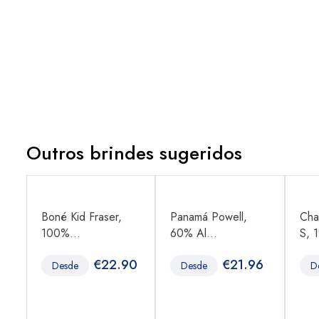
Outros brindes sugeridos
Boné Kid Fraser,
Panamá Powell,
Cha
100%...
60% Al...
S, 1
8
€
22.90
€
21.96
Desde
Desde
D