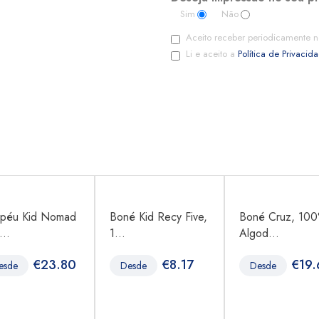
Sim
Não
Aceito receber periodicamente n
Li e aceito a
Política de Privacid
péu Kid Nomad
Boné Kid Recy Five,
Boné Cruz, 10
...
1...
Algod...
€
23.80
€
8.17
€
19.
esde
Desde
Desde