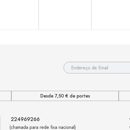
Desde 7,50 € de portes
224969266
(chamada para rede fixa nacional)