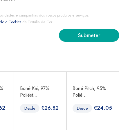
ovidades e campanhas dos vossos produtos e serviços.
ade e Cookies
da Tertúlia da Cor
0%
Boné Kai, 97%
Boné Pitch, 95%
Pa
Poliést...
Polié...
1
62
€
26.82
€
24.05
Desde
Desde