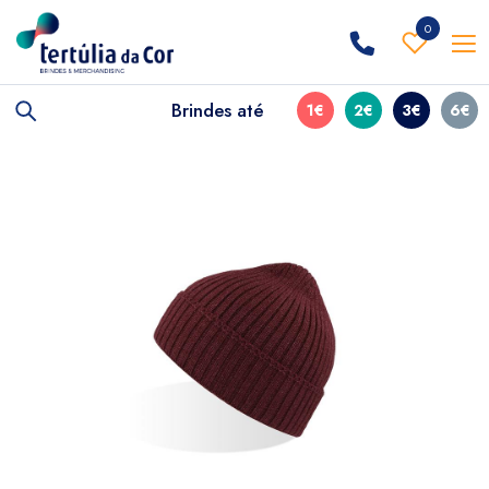
0
Brindes até
1€
2€
3€
6€