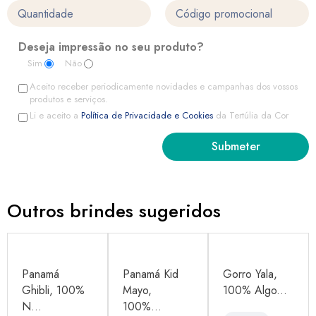
Deseja impressão no seu produto?
Sim
Não
Aceito receber periodicamente novidades e campanhas dos vossos
produtos e serviços.
Li e aceito a
Política de Privacidade e Cookies
da Tertúlia da Cor
Outros brindes sugeridos
Panamá
Panamá Kid
Gorro Yala,
Ghibli, 100%
Mayo,
100% Algo...
N...
100%...