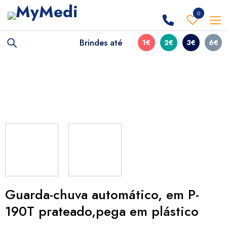
0
Brindes até
1€
2€
3€
6€
Guarda-chuva automático, em P-
190T prateado,pega em plástico