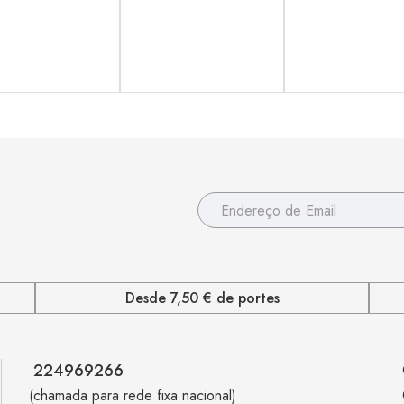
Desde 7,50 € de portes
224969266
(chamada para rede fixa nacional)