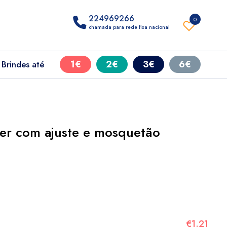
224969266
0
chamada para rede fixa nacional
1€
2€
3€
6€
Brindes até
ter com ajuste e mosquetão
€1.21