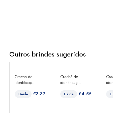
Outros brindes sugeridos
,
Crachá de
Crachá de
Cra
identificaç...
identificaç...
iden
2
€
3.87
€
4.55
Desde
Desde
D