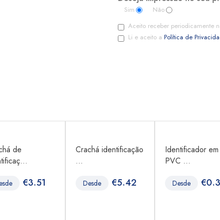
Sim
Não
Aceito receber periodicamente n
Li e aceito a
Política de Privacid
chá de
Crachá identificação
Identificador em
tificaç...
...
PVC ...
€
3.51
€
5.42
€
0.
esde
Desde
Desde