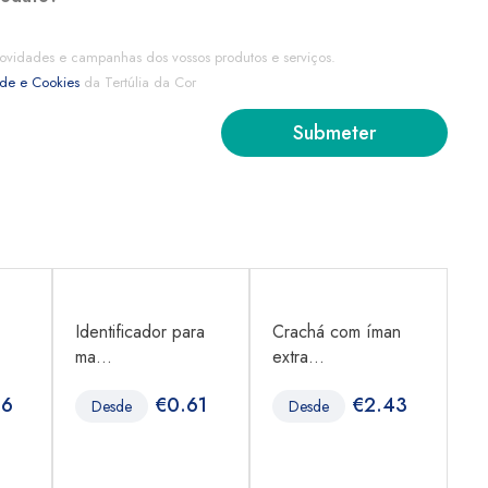
ovidades e campanhas dos vossos produtos e serviços.
ade e Cookies
da Tertúlia da Cor
Identificador para
Crachá com íman
Id
ma...
extra...
PV
36
€
0.61
€
2.43
Desde
Desde