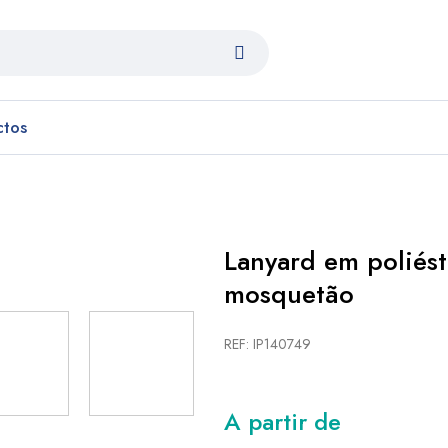
ctos
Lanyard em poliéste
mosquetão
REF: IP140749
A partir de