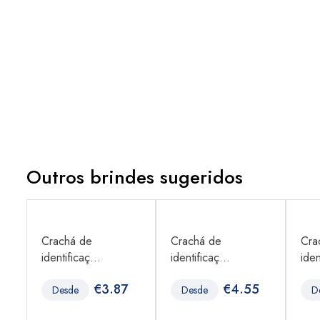
Outros brindes sugeridos
,
Crachá de
Crachá de
Cra
identificaç...
identificaç...
iden
2
€
3.87
€
4.55
Desde
Desde
D