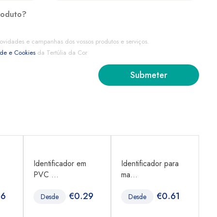
roduto?
ovidades e campanhas dos vossos produtos e serviços.
ade e Cookies
da Tertúlia da Cor
Identificador em
Identificador para
Cr
PVC ...
ma...
ex
36
€
0.29
€
0.61
Desde
Desde