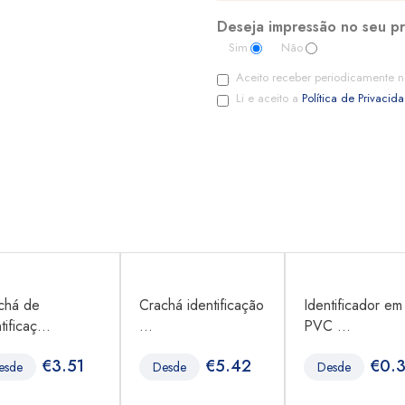
Deseja impressão no seu p
Sim
Não
Aceito receber periodicamente n
Li e aceito a
Política de Privacid
chá de
Crachá identificação
Identificador em
tificaç...
...
PVC ...
€
3.51
€
5.42
€
0.
esde
Desde
Desde