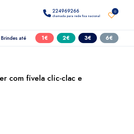
224969266
0
chamada para rede fixa nacional
1€
2€
3€
6€
Brindes até
r com fivela clic-clac e