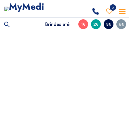
0
Brindes até
1€
2€
3€
6€