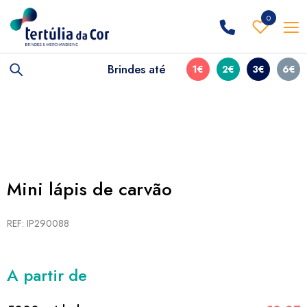
0
Brindes até
1€
2€
3€
6€
Mini lápis de carvão
REF: IP290088
A partir de