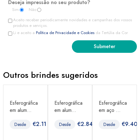
Deseja impressão no seu produto?
Sim
Não
Aceito receber periodicamente novidades e campanhas dos vossos
produtos e serviços.
Li e aceito a
Política de Privacidade e Cookies
da Tertúlia da Cor
Outros brindes sugeridos
Esferográfica
Esferográfica
Esferográfica
em alum...
em alum...
em aço ...
8
€
2.11
€
2.84
€
9.40
Desde
Desde
Desde