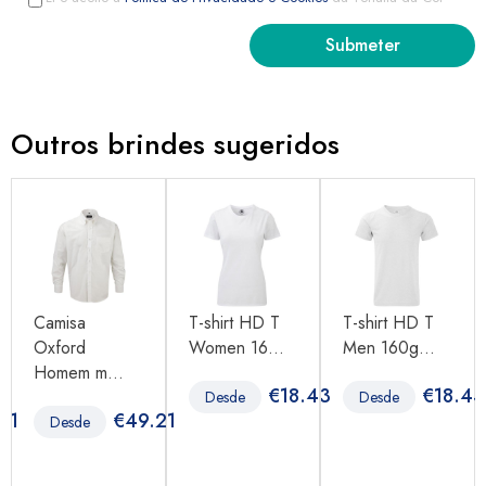
Outros brindes sugeridos
Camisa
T-shirt HD T
T-shirt HD T
Oxford
Women 16...
Men 160g...
Homem m...
€
18.43
€
18.43
Desde
Desde
11
€
49.21
Desde