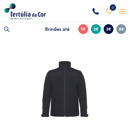
0
Brindes até
1€
2€
3€
6€