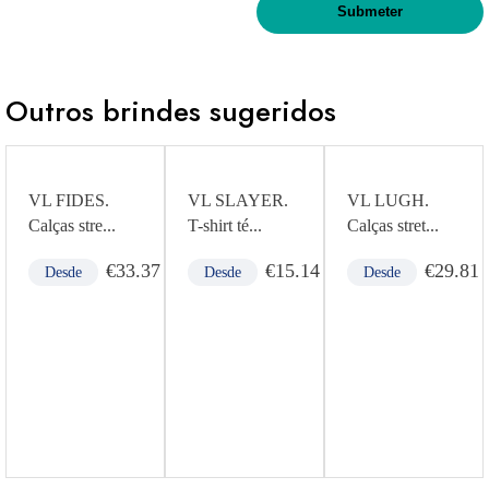
Outros brindes sugeridos
VL FIDES.
VL SLAYER.
VL LUGH.
Calças stre...
T-shirt té...
Calças stret...
2
€
33.37
€
15.14
€
29.81
Desde
Desde
Desde