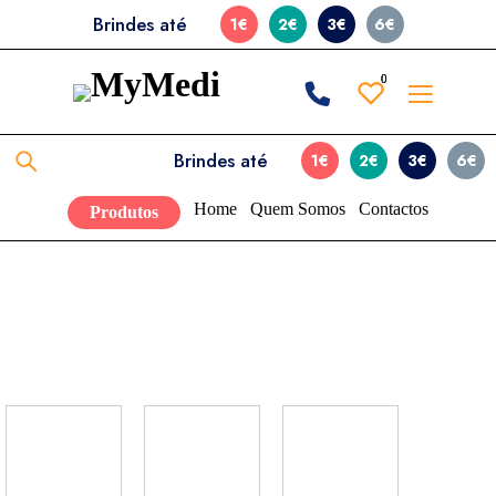
Brindes até
1€
2€
3€
6€
0
0
Brindes até
1€
2€
3€
6€
Home
Quem Somos
Contactos
Produtos