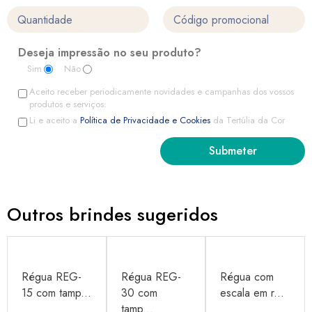
Deseja impressão no seu produto?
Sim
Não
Aceito receber periodicamente novidades e campanhas dos vossos
produtos e serviços.
Li e aceito a
Política de Privacidade e Cookies
da Tertúlia da Cor
Outros brindes sugeridos
Régua REG-
Régua REG-
Régua com
15 com tamp...
30 com
escala em r...
tamp...