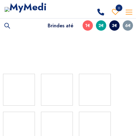
0
Brindes até
1€
2€
3€
6€