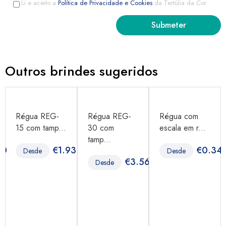
Li e aceito a
Política de Privacidade e Cookies
da Tertúlia da Cor
Outros brindes sugeridos
Régua REG-
Régua REG-
Régua com
15 com tamp...
30 com
escala em r...
tamp...
40
€
1.93
€
0.34
Desde
Desde
€
3.56
Desde