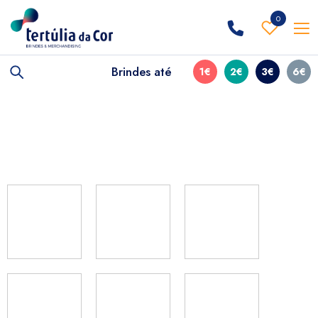
0
Brindes até
1€
2€
3€
6€