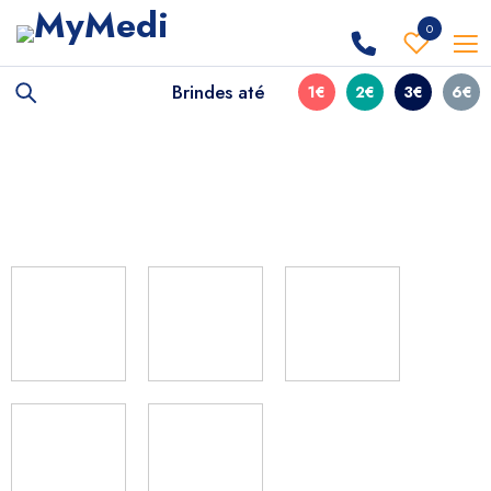
0
Brindes até
1€
2€
3€
6€