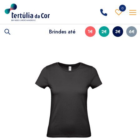
0
Brindes até
1€
2€
3€
6€