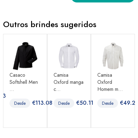
Outros brindes sugeridos
Casaco
Camisa
Camisa
Softshell Men
Oxford manga
Oxford
...
c...
Homem m...
.43
€
113.08
€
50.11
€
49.21
Desde
Desde
Desde